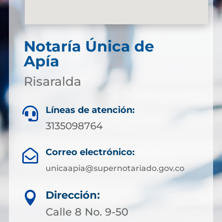
Notaría Única de
Apía
Risaralda
Líneas de atención:

3135098764
Correo electrónico:

unicaapia@supernotariado.gov.co
Dirección:

Calle 8 No. 9-50