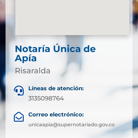
Notaría Única de
Apía
Risaralda
Líneas de atención:

3135098764
Correo electrónico:

unicaapia@supernotariado.gov.co