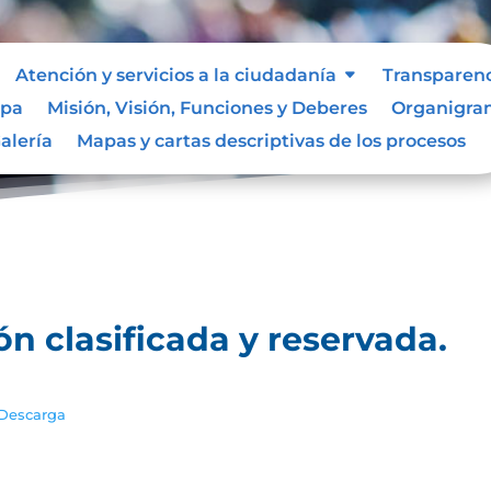
Atención y servicios a la ciudadanía
Transparen
ipa
Misión, Visión, Funciones y Deberes
Organigr
ación clasificada y reservada.
alería
Mapas y cartas descriptivas de los procesos
ón clasificada y reservada.
Descarga