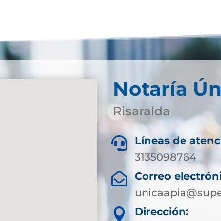
Notaría Ún
Risaralda
Líneas de atenc

3135098764
Correo electrón

unicaapia@supe
Dirección:
