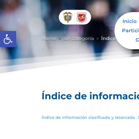
Inicio
Partic
Abrir barra de herramientas
Home
Sin categoría
Índice de inform
9
9
G
Índice de informaci
Índice de información clasificada y reservada