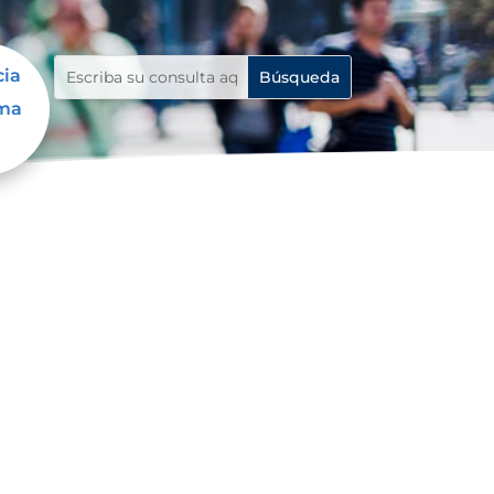
cia
ama