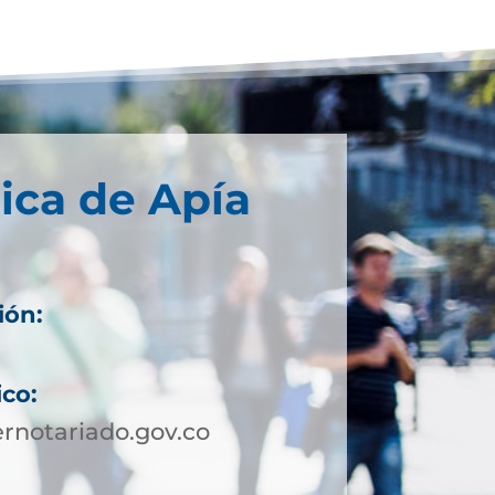
ica de Apía
ión:
ico:
rnotariado.gov.co