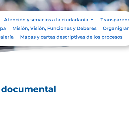
Atención y servicios a la ciudadanía
Transparen
ipa
Misión, Visión, Funciones y Deberes
Organigr
l
Tablas de retención documental
9
alería
Mapas y cartas descriptivas de los procesos
n documental