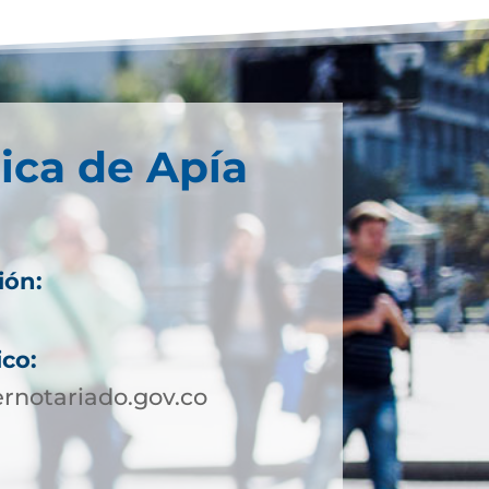
ica de Apía
ión:
ico:
rnotariado.gov.co