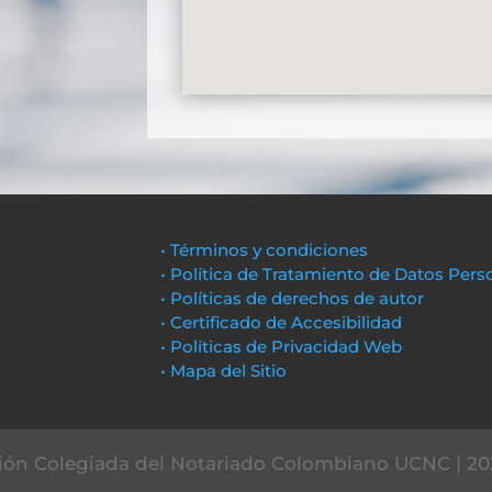
• Términos y condiciones
• Política de Tratamiento de Datos Pers
• Políticas de derechos de autor
• Certificado de Accesibilidad
• Políticas de Privacidad Web
• Mapa del Sitio
ón Colegiada del Notariado Colombiano UCNC | 20