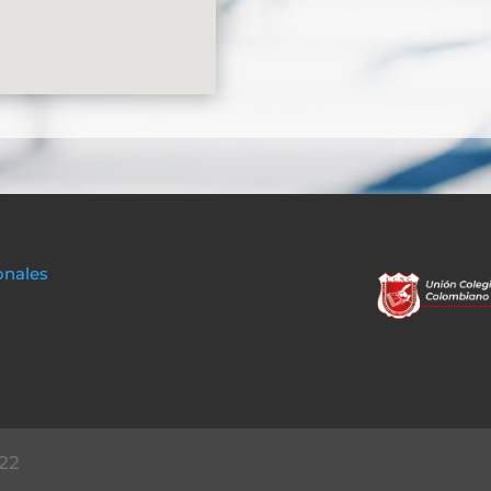
onales
22