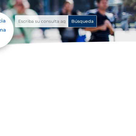
cia
ama