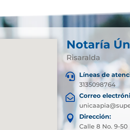
Notaría Ún
Risaralda
Líneas de atenc

3135098764
Correo electrón

unicaapia@supe
Dirección:

Calle 8 No. 9-50