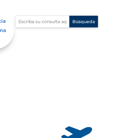
cia
ama
