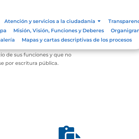
Atención y servicios a la ciudadanía
Transparen
ipa
Misión, Visión, Funciones y Deberes
Organigr
nen, hechos y declaraciones
alería
Mapas y cartas descriptivas de los procesos
rceptible por los sentidos de
cio de sus funciones y que no
e por escritura pública.
