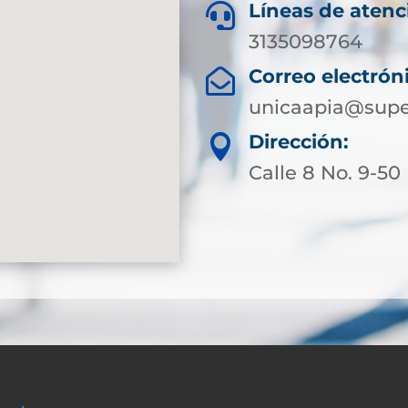
Líneas de atenc

3135098764
Correo electrón

unicaapia@supe
Dirección:

Calle 8 No. 9-50