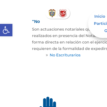
Inicio
"No
Partic
Abrir barra de herramientas
Son actuaciones notariales que contie
G
realizados en presencia del Notario, pe
forma directa en relación con el ejerci
requieren de la formalidad de expedirs
Home
No Escriturarios
9
