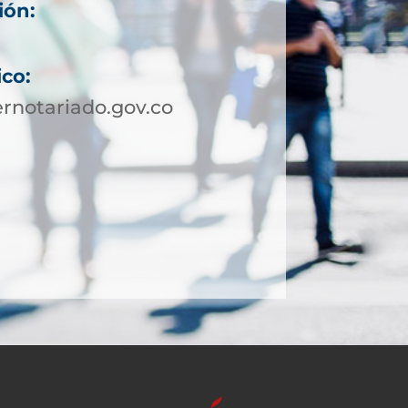
ión:
ico:
rnotariado.gov.co