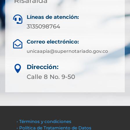
Risaralda
Líneas de atención:

3135098764
Correo electrónico:

unicaapia@supernotariado.gov.co
Dirección:

Calle 8 No. 9-50
• Términos y condiciones
• Política de Tratamiento de Datos