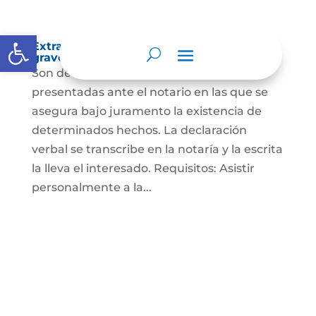
Abrir barra de herramientas
Extra-proceso o declaración bajo la
gravedad de juramento
Son declaraciones verbales o escritas
presentadas ante el notario en las que se
asegura bajo juramento la existencia de
determinados hechos. La declaración
verbal se transcribe en la notaría y la escrita
la lleva el interesado. Requisitos: Asistir
personalmente a la...