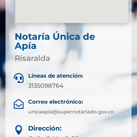
Notaría Única de
Apía
Risaralda
Líneas de atención:

3135098764
Correo electrónico:

unicaapia@supernotariado.gov.co
Dirección:
