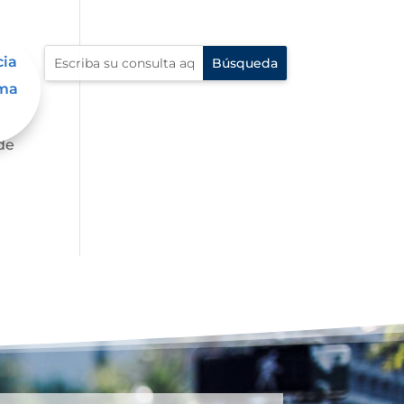
cia
ama
asta
de