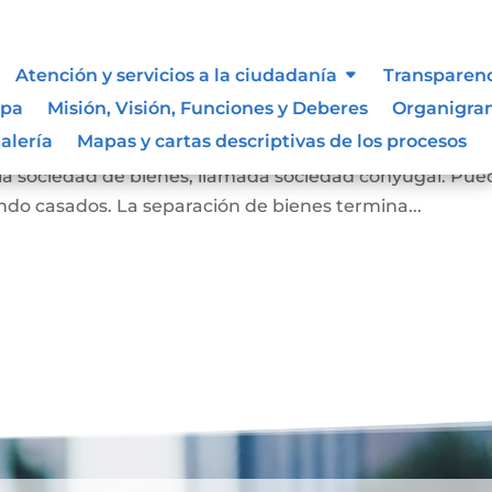
 Liquidación de Sociedad
Atención y servicios a la ciudadanía
Transparen
ipa
Misión, Visión, Funciones y Deberes
Organigr
alería
Mapas y cartas descriptivas de los procesos
dquirido los cónyuges desde el momento de casarse y h
a sociedad de bienes, llamada sociedad conyugal. Pue
ndo casados. La separación de bienes termina...