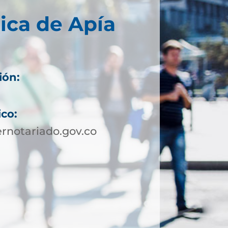
ica de Apía
ión:
ico:
rnotariado.gov.co