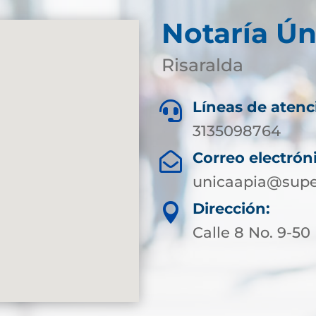
Notaría Ún
Risaralda
Líneas de atenc

3135098764
Correo electrón

unicaapia@supe
Dirección:

Calle 8 No. 9-50