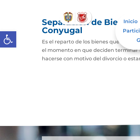
Separación de Bienes o
Inicio
Conyugal
Partic
Abrir barra de herramientas
G
Es el reparto de los bienes que han a
el momento en que deciden terminar l
hacerse con motivo del divorcio o esta