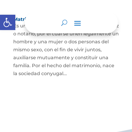
Abrir barra de herramientas
Matrimonio Civil
Es un contrato solemne celebrado ante juez
o notario, por el cual se unen legalmente un
hombre y una mujer o dos personas del
mismo sexo, con el fin de vivir juntos,
auxiliarse mutuamente y constituir una
familia. Por el hecho del matrimonio, nace
la sociedad conyugal...